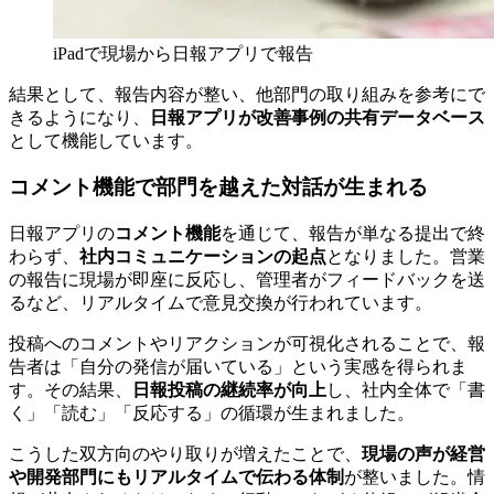
iPadで現場から日報アプリで報告
結果として、報告内容が整い、他部門の取り組みを参考にで
きるようになり、
日報アプリが改善事例の共有データベース
として機能しています。
コメント機能で部門を越えた対話が生まれる
日報アプリの
コメント機能
を通じて、報告が単なる提出で終
わらず、
社内コミュニケーションの起点
となりました。営業
の報告に現場が即座に反応し、管理者がフィードバックを送
るなど、リアルタイムで意見交換が行われています。
投稿へのコメントやリアクションが可視化されることで、報
告者は「自分の発信が届いている」という実感を得られま
す。その結果、
日報投稿の継続率が向上
し、社内全体で「書
く」「読む」「反応する」の循環が生まれました。
こうした双方向のやり取りが増えたことで、
現場の声が経営
や開発部門にもリアルタイムで伝わる体制
が整いました。情