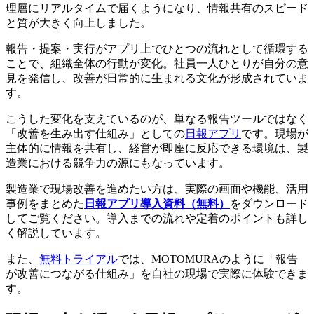
理層にリアルタイムで届くようになり、情報共有のスピード
と質が大きく向上しました。
報告・提案・実行がアプリ上でひとつの流れとして循環する
ことで、組織全体の行動が変化。社員一人ひとりが自分の意
見を発信し、改善が日常的に生まれる文化が形成されていま
す。
こうした変化を支えているのが、単なる報告ツールではなく
「改善を生み出す仕組み」としての
日報アプリ
です。現場が
主体的に情報を共有し、経営が即座に反応できる環境は、製
造業における競争力の源にもなっています。
製造業で現場改善を進めたい方は、実際の画面や機能、活用
事例をまとめた
日報アプリ導入資料（無料）
をダウンロード
してご覧ください。導入までの流れや定着のポイントも詳し
く解説しています。
また、
無料トライアル
では、MOTOMURAのように「報告
が改善につながる仕組み」を自社の現場で実際に体験できま
す。