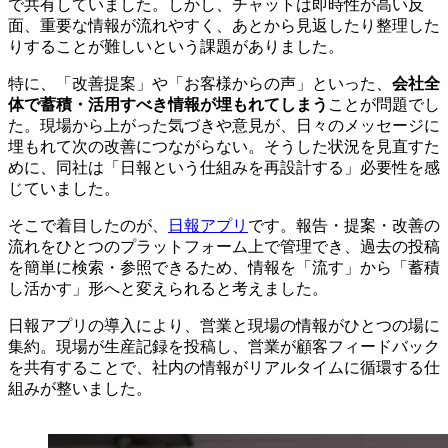
で共有していました。しかし、チャットは即時性が高い反
面、重要な情報が流れやすく、あとから見返したり整理した
りすることが難しいという課題がありました。
特に、「改善提案」や「お客様からの声」といった、
会社全
体で蓄積・活用すべき情報が埋もれてしまう
ことが問題でし
た。現場から上がった気づきや意見が、日々のメッセージに
埋もれて次の改善につながらない。そうした状況を見直すた
めに、同社は「日報という仕組みを再設計する」必要性を感
じていました。
そこで着目したのが、
日報アプリ
です。報告・提案・改善の
流れをひとつのプラットフォーム上で管理でき、過去の投稿
を簡単に検索・参照できるため、情報を「流す」から「蓄積
し活かす」形へと変えられると考えました。
日報アプリの導入により、営業と現場の情報がひとつの場に
集約。現場が生産記録を投稿し、営業が顧客フィードバック
を共有することで、社内の情報がリアルタイムに循環する仕
組みが整いました。