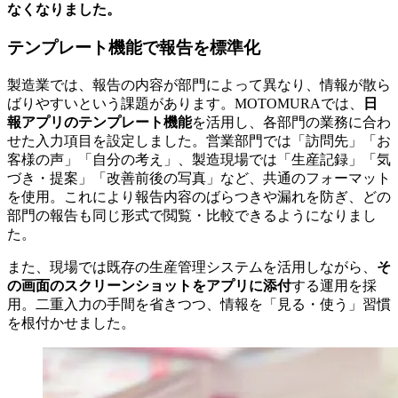
なくなりました。
テンプレート機能で報告を標準化
製造業では、報告の内容が部門によって異なり、情報が散ら
ばりやすいという課題があります。MOTOMURAでは、
日
報アプリのテンプレート機能
を活用し、各部門の業務に合わ
せた入力項目を設定しました。営業部門では「訪問先」「お
客様の声」「自分の考え」、製造現場では「生産記録」「気
づき・提案」「改善前後の写真」など、共通のフォーマット
を使用。これにより報告内容のばらつきや漏れを防ぎ、どの
部門の報告も同じ形式で閲覧・比較できるようになりまし
た。
また、現場では既存の生産管理システムを活用しながら、
そ
の画面のスクリーンショットをアプリに添付
する運用を採
用。二重入力の手間を省きつつ、情報を「見る・使う」習慣
を根付かせました。