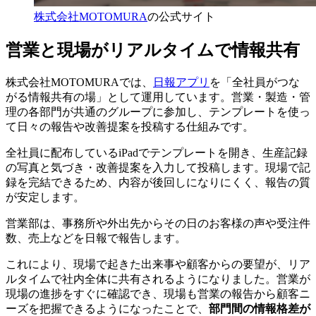
株式会社MOTOMURA
の公式サイト
営業と現場がリアルタイムで情報共有
株式会社MOTOMURAでは、
日報アプリ
を「全社員がつな
がる情報共有の場」として運用しています。営業・製造・管
理の各部門が共通のグループに参加し、テンプレートを使っ
て日々の報告や改善提案を投稿する仕組みです。
全社員に配布しているiPadでテンプレートを開き、生産記録
の写真と気づき・改善提案を入力して投稿します。現場で記
録を完結できるため、内容が後回しになりにくく、報告の質
が安定します。
営業部は、事務所や外出先からその日のお客様の声や受注件
数、売上などを日報で報告します。
これにより、現場で起きた出来事や顧客からの要望が、リア
ルタイムで社内全体に共有されるようになりました。営業が
現場の進捗をすぐに確認でき、現場も営業の報告から顧客ニ
ーズを把握できるようになったことで、
部門間の情報格差が