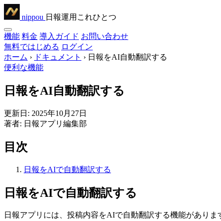
nippou
日報運用これひとつ
機能
料金
導入ガイド
お問い合わせ
無料ではじめる
ログイン
ホーム
›
ドキュメント
›
日報をAI自動翻訳する
便利な機能
日報をAI自動翻訳する
更新日:
2025年10月27日
著者:
日報アプリ編集部
目次
日報をAIで自動翻訳する
日報をAIで自動翻訳する
日報アプリには、投稿内容をAIで自動翻訳する機能がありま