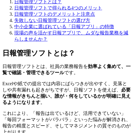
日報管理ソフトとは？
日報管理ソフトで得られる4つのメリット
日報管理ソフトのデメリットと注意点
失敗しない日報管理ソフトの選び方
中小企業に選ばれている「日報アプリ」の特徴
現場の声を活かす日報アプリで、ムダな報告業務を減
らしませんか？
日報管理ソフトとは？
日報管理ソフトとは、社員の業務報告を
効率よく集めて、一
覧で確認・管理できるツール
です。
Excelや紙での提出では内容にばらつきが出やすく、見落と
しや共有漏れも起きがちですが、日報ソフトを使えば、
必要
な情報がきちんと揃い、誰が・何をしているかが明確に見え
るようになります
。
これにより、「報告は出ているけど、活用できていない」
「毎回フォーマットがバラバラ」といった悩みが解消され、
報告の精度とスピード、そしてマネジメントの質そのものが
上がります。